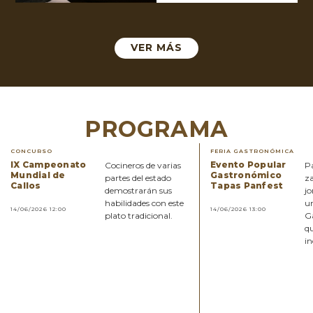
VER MÁS
PROGRAMA
CONCURSO
FERIA GASTRONÓMICA
IX Campeonato
Evento Popular
Cocineros de varias
Pa
Mundial de
Gastronómico
partes del estado
z
Callos
Tapas Panfest
demostrarán sus
j
habilidades con este
un
14/06/2026 12:00
14/06/2026 13:00
plato tradicional.
G
qu
in